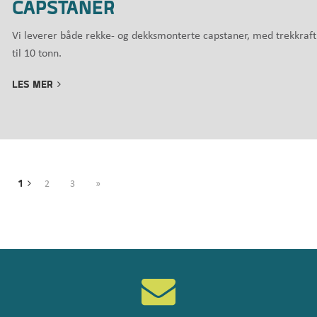
CAPSTANER
Vi leverer både rekke- og dekksmonterte capstaner, med trekkraft
til 10 tonn.
LES MER
1
2
3
»