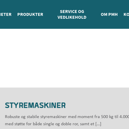
SERVICE OG
HETER
PRODUKTER
OM PMH
KO
VEDLIKEHOLD
STYREMASKINER
Robuste og stabile styremaskiner med moment fra 500 kg til 4.00
med støtte for både single og doble ror, samt et […]