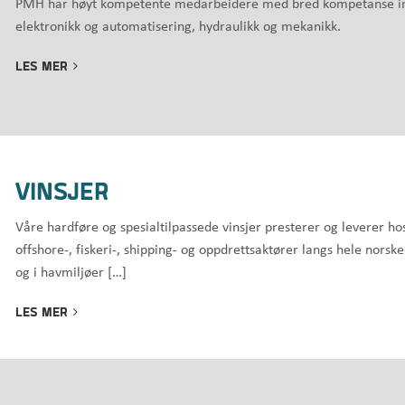
PMH har høyt kompetente medarbeidere med bred kompetanse i
elektronikk og automatisering, hydraulikk og mekanikk.
LES MER
VINSJER
Våre hardføre og spesialtilpassede vinsjer presterer og leverer ho
offshore-, fiskeri-, shipping- og oppdrettsaktører langs hele norsk
og i havmiljøer […]
LES MER