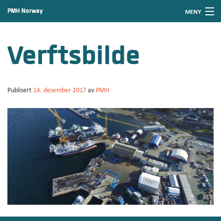
PMH Norway
MENY
Gå
Forstørre
til
skrift
Hjem
innholdet
Verftsbilde
Nyheter
Produkter
Publisert
14. desember 2017
av
PMH
Service og vedlikehold
Om PMH
Kontakt PMH
Ledige stillinger