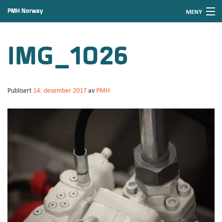
PMH Norway
MENY
Gå
Forstørre
til
skrift
Hjem
innholdet
IMG_1026
Nyheter
Produkter
Publisert
14. desember 2017
av
PMH
Service og vedlikehold
Om PMH
Kontakt PMH
Ledige stillinger